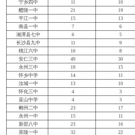
宁乡四中
11
10
醴陵一中
21
19
平江一中
15
13
南县一中
7
6
湘潭县七中
6
5
长沙县九中
11
9
桃江六中
10
8
安仁三中
49
30
永州三中
19
15
怀乡中学
14
11
汝城一中
13
10
怀化三中
4
3
蓝山中学
4
3
郴州二中
23
17
永州一中
15
11
新邵八中
23
16
茶陵一中
32
22