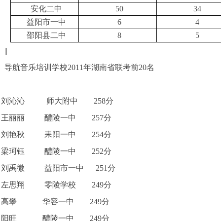
安化二中
50
34
益阳市一中
6
4
邵阳县二中
8
5
||
导航音乐培训学校2011年湖南省联考前20名
刘沁沁 师大附中 258分
王丽丽 醴陵一中 257分
刘艳秋 耒阳一中 254分
梁珂钰 醴陵一中 252分
刘禹微 益阳市一中 251分
左思翔 零陵学校 249分
高攀 华容一中 249分
阳旺 醴陵一中 249分